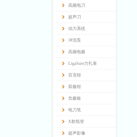
高频电刀
超声刀
动力系统
冲洗泵
高频电极
LigaSure力扎束
百克钳
双极钳
负极板
电刀笔
X射线管
超声影像