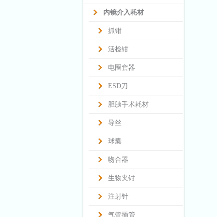
内镜介入耗材
抓钳
活检钳
电圈套器
ESD刀
胆胰手术耗材
导丝
球囊
吻合器
生物夹钳
注射针
气管插管