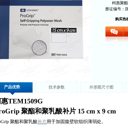
柯惠聚酯和
册证编号：国械
购买热
产品优势
技术参数
外形图尺寸图
惠TEM1509G
roGrip 聚酯和聚乳酸补片 15 cm x 9 cm
roGrip 聚酯和聚乳酸
补片
用于加固腹壁软组织薄弱处。