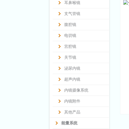
耳鼻喉镜
支气管镜
腹腔镜
电切镜
宫腔镜
关节镜
泌尿内镜
超声内镜
内镜摄像系统
内镜附件
其他产品
能量系统