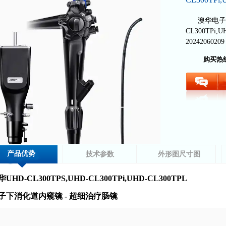
澳华电子超
CL300TPi
20242060209
购买热
产品优势
技术参数
外形图尺寸图
UHD-CL300TPS,UHD-CL300TPi,UHD-CL300TPL
子下消化道内窥镜 - 超细治疗肠镜