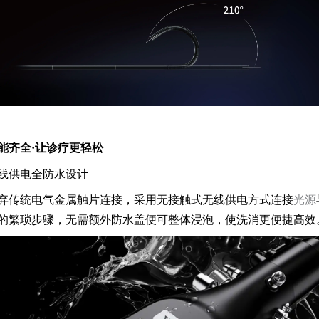
能齐全·让诊疗更轻松
线供电全防水设计
(来源：成贯仪器)
弃传统电气金属触片连接，采用无接触式无线供电方式连接
光源
的繁琐步骤，无需额外防水盖便可整体浸泡，使洗消更便捷高效