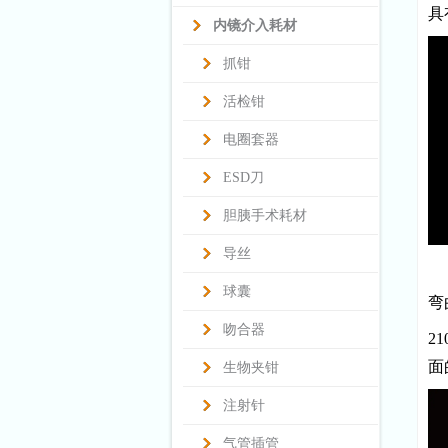
具
内镜介入耗材
抓钳
活检钳
电圈套器
ESD刀
胆胰手术耗材
导丝
球囊
弯
吻合器
2
面
生物夹钳
注射针
气管插管