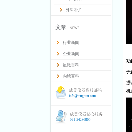
外科补片
文章
NEWS
行业新闻
企业新闻
功
显微百科
无
内镜百科
摒
成贯仪器客服邮箱
机
info@tengrant.com
成贯仪器贴心服务
021-54286005