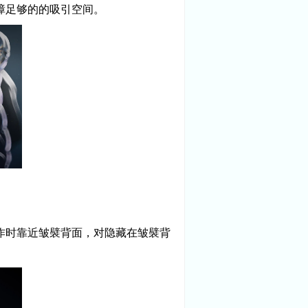
保障足够的的吸引空间。
操作时靠近皱襞背面，对隐藏在皱襞背