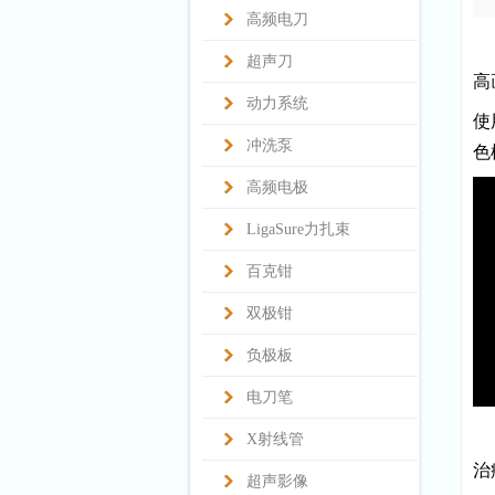
高频电刀
超声刀
高
动力系统
使
冲洗泵
色
高频电极
LigaSure力扎束
百克钳
双极钳
负极板
电刀笔
X射线管
治
超声影像