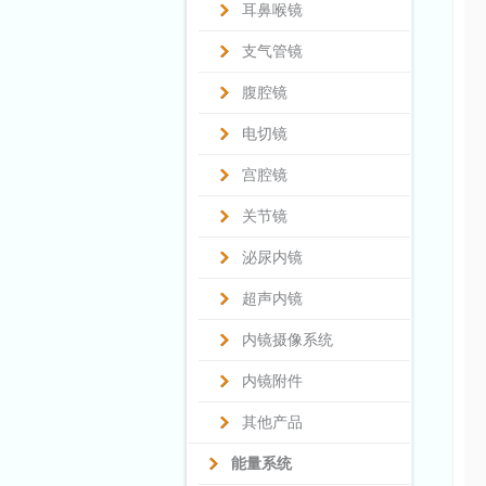
耳鼻喉镜
支气管镜
腹腔镜
电切镜
宫腔镜
关节镜
泌尿内镜
超声内镜
内镜摄像系统
内镜附件
其他产品
能量系统