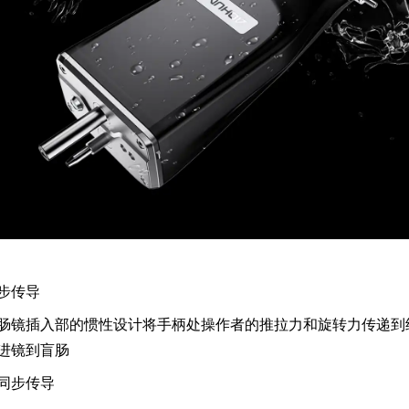
步传导
肠镜插入部的惯性设计将手柄处操作者的推拉力和旋转力传递到
进镜到盲肠