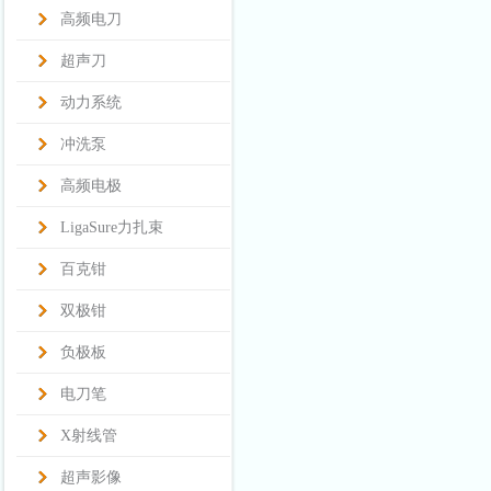
高频电刀
超声刀
动力系统
冲洗泵
高频电极
LigaSure力扎束
百克钳
双极钳
负极板
电刀笔
X射线管
超声影像