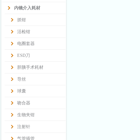
内镜介入耗材
抓钳
活检钳
电圈套器
ESD刀
胆胰手术耗材
导丝
球囊
吻合器
生物夹钳
注射针
气管插管