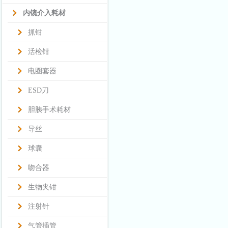
内镜介入耗材
抓钳
活检钳
电圈套器
ESD刀
胆胰手术耗材
导丝
球囊
吻合器
生物夹钳
注射针
气管插管