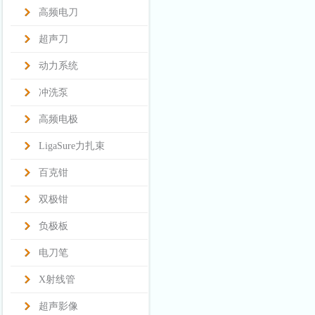
高频电刀
超声刀
动力系统
冲洗泵
高频电极
LigaSure力扎束
百克钳
双极钳
负极板
电刀笔
X射线管
超声影像