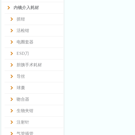
内镜介入耗材
抓钳
活检钳
电圈套器
ESD刀
胆胰手术耗材
导丝
球囊
吻合器
生物夹钳
注射针
气管插管