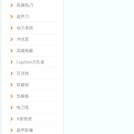
高频电刀
超声刀
动力系统
冲洗泵
高频电极
LigaSure力扎束
百克钳
双极钳
负极板
电刀笔
X射线管
超声影像