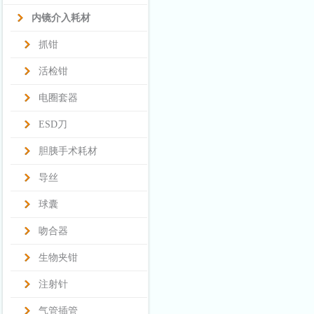
内镜介入耗材
抓钳
活检钳
电圈套器
ESD刀
胆胰手术耗材
导丝
球囊
吻合器
生物夹钳
注射针
气管插管