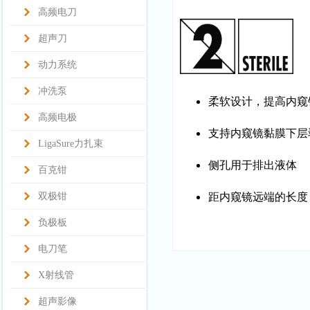
高频电刀
超声刀
动力系统
冲洗泵
柔软设计，提高内窥
高频电极
支持内窥镜黏膜下层
LigaSure力扎束
侧孔用于排出液体
百克钳
双极钳
距内窥镜远端的长度：
负极板
电刀笔
X射线管
超声影像