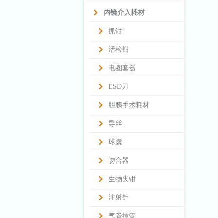
内镜介入耗材
抓钳
活检钳
电圈套器
ESD刀
胆胰手术耗材
导丝
球囊
吻合器
生物夹钳
注射针
气管插管