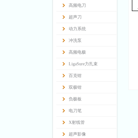
高频电刀
超声刀
动力系统
冲洗泵
高频电极
LigaSure力扎束
百克钳
双极钳
负极板
电刀笔
X射线管
超声影像