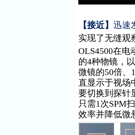
【接近】
迅速
实现了无缝观
OLS4500
在电
的
4
种物镜，
微镜的
50
倍、
直显示于视场
要切换到探针
只需
1
次
SPM
效率并降低微