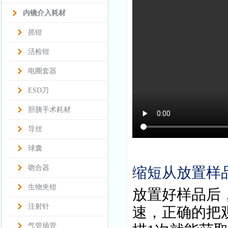
内镜介入耗材
抓钳
活检钳
电圈套器
ESD刀
胆胰手术耗材
导丝
球囊
吻合器
缩短从放置样
生物夹钳
放置好样品后
注射针
速，正确的把
气管插管