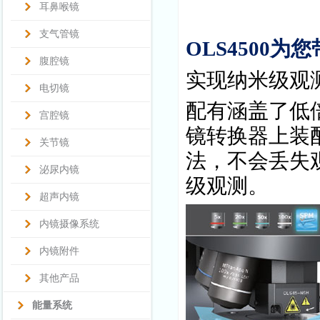
耳鼻喉镜
支气管镜
OLS4500
为您
腹腔镜
实现纳米级观
电切镜
配有涵盖了低
宫腔镜
镜转换器上装
关节镜
法，不会丢失
泌尿内镜
级观测。
超声内镜
内镜摄像系统
内镜附件
其他产品
能量系统