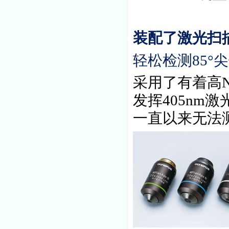
装配了激光扫
轻松检测
85°
尖
采用了有着高
N
发挥
405nm
激
一直以来无法