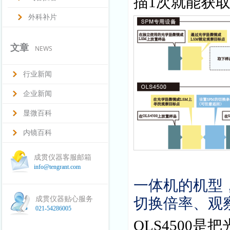
描
1
次就能获
外科补片
文章
NEWS
行业新闻
企业新闻
显微百科
内镜百科
成贯仪器客服邮箱
info@tengrant.com
一体机的机型
成贯仪器贴心服务
切换倍率、观
021-54286005
OLS4500
是把