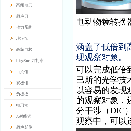
高频电刀
超声刀
电动物镜转换
动力系统
冲洗泵
涵盖了低倍到
高频电极
现观察对象。
LigaSure力扎束
可以完成低倍
百克钳
巴斯的光学技
双极钳
以容易的发现
负极板
的观察对象，
电刀笔
分干涉（
DIC
X射线管
观察中，可以
超声影像