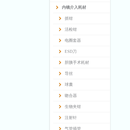
内镜介入耗材
抓钳
活检钳
电圈套器
ESD刀
胆胰手术耗材
导丝
球囊
吻合器
生物夹钳
注射针
气管插管