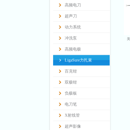
高频电刀
超声刀
动力系统
冲洗泵
美
高频电极
LigaSure力扎束
百克钳
双极钳
负极板
电刀笔
X射线管
超声影像