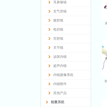
耳鼻喉镜
支气管镜
腹腔镜
电切镜
宫腔镜
关节镜
泌尿内镜
超声内镜
内镜摄像系统
美
内镜附件
其他产品
能量系统