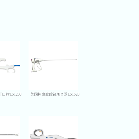
钳LS1200
美国柯惠腹腔镜闭合器LS1520