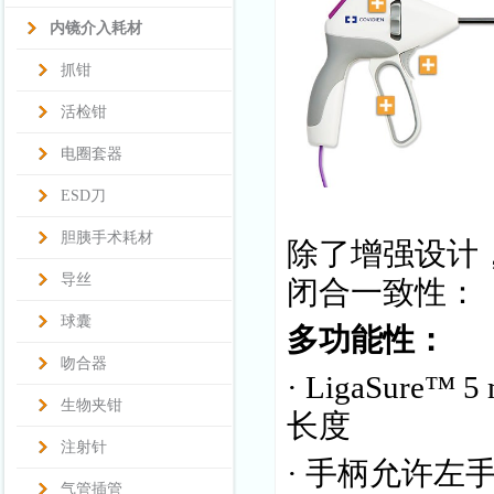
内镜介入耗材
抓钳
活检钳
电圈套器
ESD刀
胆胰手术耗材
除了增强设计，
导丝
闭合一致性：
球囊
多功能性：
吻合器
· LigaSure
生物夹钳
长度
注射针
· 手柄允许左
气管插管