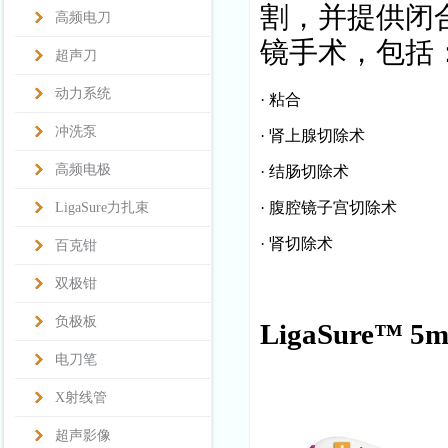
割，并提供闭
高频电刀
镜手术，包括
超声刀
动力系统
· 粘合
冲洗泵
· 肾上腺切除术
高频电极
· 结肠切除术
· 腹腔镜子宫切除术
LigaSure力扎束
· 肾切除术
百克钳
双极钳
负极板
LigaSure™
电刀笔
X射线管
超声影像