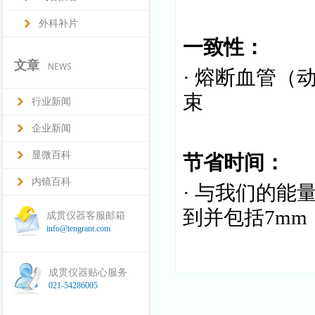
外科补片
一致性：
文章
NEWS
· 熔断血管（
束
行业新闻
企业新闻
显微百科
节省时间：
内镜百科
· 与我们的能
到并包括7m
成贯仪器客服邮箱
info@tengrant.com
成贯仪器贴心服务
021-54286005