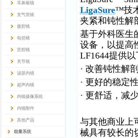
耳鼻喉镜
LigaSure
™技
支气管镜
夹紧和钝性解
腹腔镜
基于外科医生的反馈
电切镜
设备，以提高
宫腔镜
LF1644提供
关节镜
· 改善钝性解
泌尿内镜
· 更好的稳定
超声内镜
· 更舒适，减
内镜摄像系统
内镜附件
与其他商业上
其他产品
械具有较长的切
能量系统