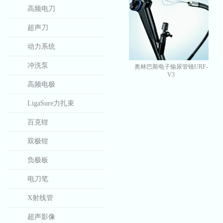
高频电刀
超声刀
动力系统
冲洗泵
奥林巴斯电子输尿管镜URF-
V3
高频电极
LigaSure力扎束
百克钳
双极钳
负极板
电刀笔
X射线管
超声影像