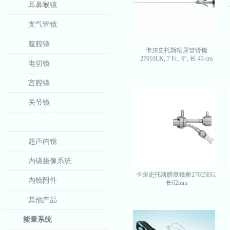
耳鼻喉镜
支气管镜
腹腔镜
卡尔史托斯输尿管肾镜
27010LK, 7 Fr., 6°, 长 43 cm
电切镜
宫腔镜
关节镜
泌尿内镜
超声内镜
内镜摄像系统
卡尔史托斯膀胱镜桥27025EG,
内镜附件
长62mm
其他产品
能量系统