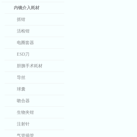
内镜介入耗材
抓钳
活检钳
电圈套器
ESD刀
胆胰手术耗材
导丝
球囊
吻合器
生物夹钳
注射针
气管插管