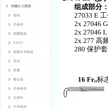
组成部分
内镜介入耗材
27033 E
抓钳
2x 27046 
活检钳
2x 27046 
电圈套器
2x 277
高
ESD刀
280
保护套
胆胰手术耗材
导丝
球囊
16 Fr.,
标
吻合器
生物夹钳
注射针
气管插管