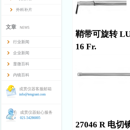
外科补片
文章
NEWS
鞘带可旋转
LU
行业新闻
16 Fr.
企业新闻
显微百科
内镜百科
成贯仪器客服邮箱
info@tengrant.com
成贯仪器贴心服务
021-54286005
27046 R
电切