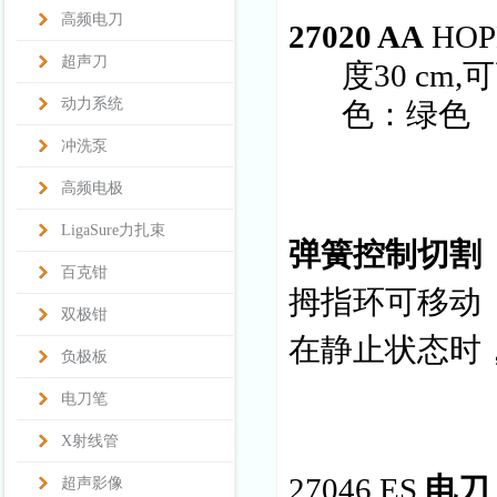
高频电刀
27020 AA
HOP
超声刀
度30 c
动力系统
色：绿色
冲洗泵
高频电极
LigaSure力扎束
弹簧控制切割
百克钳
拇指环可移动
双极钳
在静止状态时
负极板
电刀笔
X射线管
27046 ES
电刀
超声影像