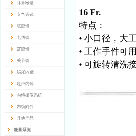
耳鼻喉镜
16 Fr.
支气管镜
特点：
腹腔镜
•
小口径，大
电切镜
•
工作手件可
宫腔镜
关节镜
•
可旋转清洗
泌尿内镜
超声内镜
内镜摄像系统
内镜附件
其他产品
能量系统