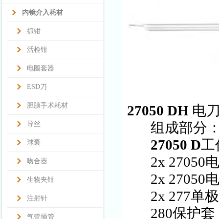
内镜介入耗材
抓钳
活检钳
电圈套器
ESD刀
胆胰手术耗材
27050 DH
电
组成部分
导丝
27050 D
工
球囊
2x 2705
吻合器
2x 2705
生物夹钳
2x 277
注射针
280保护套
气管插管