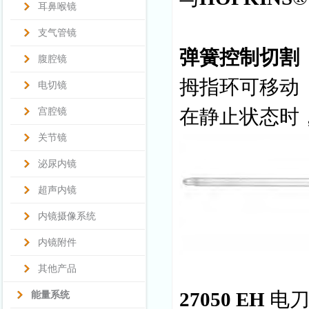
耳鼻喉镜
支气管镜
弹簧控制切割
腹腔镜
拇指环可移动
电切镜
在静止状态时
宫腔镜
关节镜
泌尿内镜
超声内镜
内镜摄像系统
内镜附件
其他产品
27050 EH
电
能量系统