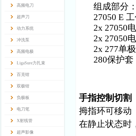
组成部分
高频电刀
27050
超声刀
2x 2705
动力系统
2x 2705
冲洗泵
2x 277
高频电极
280保护套
LigaSure力扎束
百克钳
双极钳
手指控制切割
负极板
拇指环可移动
电刀笔
X射线管
在静止状态时
超声影像