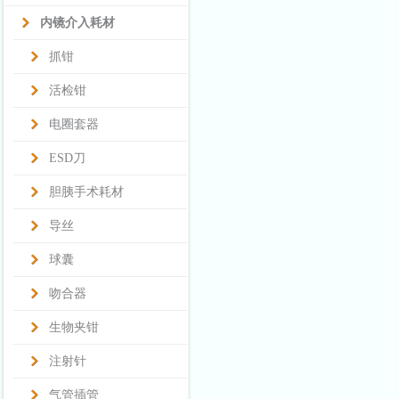
内镜介入耗材
抓钳
活检钳
电圈套器
ESD刀
胆胰手术耗材
导丝
球囊
吻合器
生物夹钳
注射针
气管插管