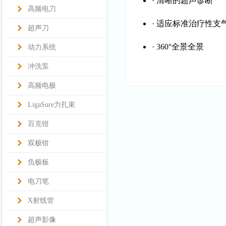
· 清晰的超声诊断
高频电刀
· 适应标准治疗性支
超声刀
· 360°全景全景
动力系统
冲洗泵
高频电极
LigaSure力扎束
百克钳
双极钳
负极板
电刀笔
X射线管
超声影像