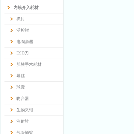
内镜介入耗材
抓钳
活检钳
电圈套器
ESD刀
胆胰手术耗材
导丝
球囊
吻合器
生物夹钳
注射针
气管插管