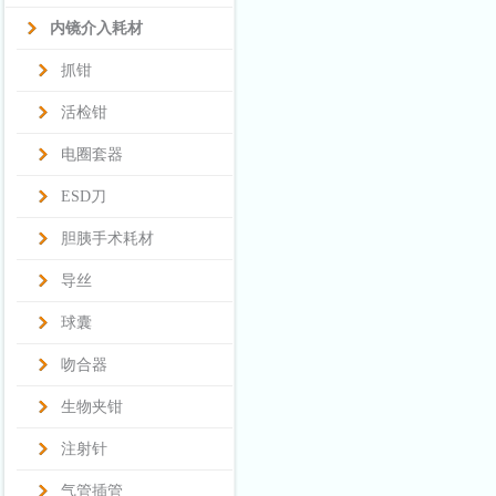
内镜介入耗材
抓钳
活检钳
电圈套器
ESD刀
胆胰手术耗材
导丝
球囊
吻合器
生物夹钳
注射针
气管插管