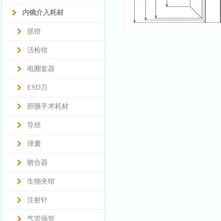
内镜介入耗材
抓钳
活检钳
电圈套器
ESD刀
胆胰手术耗材
导丝
球囊
吻合器
生物夹钳
注射针
气管插管