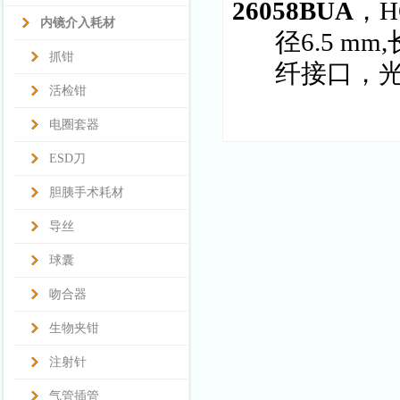
26058BUA
，H
内镜介入耗材
径6.5 m
抓钳
纤接口，
活检钳
电圈套器
ESD刀
胆胰手术耗材
导丝
球囊
吻合器
生物夹钳
注射针
气管插管