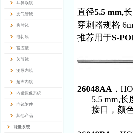
耳鼻喉镜
直径
5.5 mm
,
支气管镜
穿刺器规格 6
腹腔镜
推荐用于
S-P
电切镜
宫腔镜
关节镜
泌尿内镜
超声内镜
26048AA
，HO
内镜摄像系统
5.5 mm
内镜附件
接口，颜
其他产品
能量系统