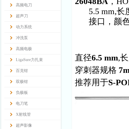
26048BA
，HO
高频电刀
5.5 mm
超声刀
接口，颜
动力系统
冲洗泵
高频电极
直径
6.5 mm
,
LigaSure力扎束
穿刺器规格
7
百克钳
推荐用于
S-P
双极钳
负极板
电刀笔
X射线管
超声影像