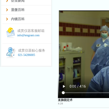
企业新闻
显微百科
内镜百科
成贯仪器客服邮箱
info@tengrant.com
成贯仪器贴心服务
021-54286005
直肠固定术
4:28