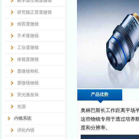
教学级生物显微镜
研究级正置显微镜
倒置显微镜
手术显微镜
工业显微镜
体视显微镜
显微镜相机
显微镜物镜
产品优势
荧光激发块
光源
奥林巴斯长工作距离平场半复
内镜系统
这些物镜专用于透过培养瓶
度和分辨率。
消化内镜