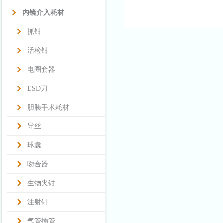
内镜介入耗材
抓钳
活检钳
电圈套器
ESD刀
胆胰手术耗材
导丝
球囊
吻合器
生物夹钳
注射针
气管插管