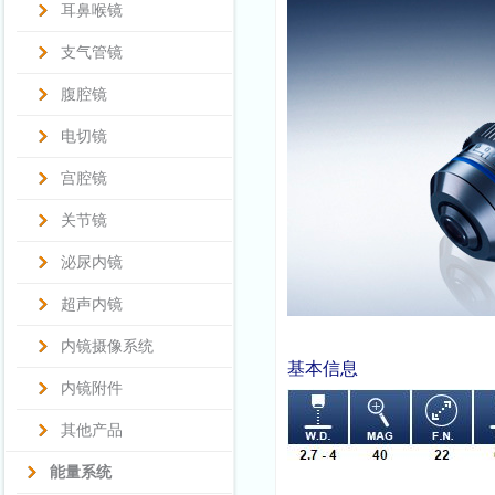
耳鼻喉镜
支气管镜
腹腔镜
电切镜
宫腔镜
关节镜
泌尿内镜
超声内镜
内镜摄像系统
基本信息
内镜附件
其他产品
能量系统