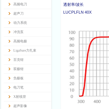
高频电刀
透射率
/
波长
LUCPLFLN 40X
超声刀
动力系统
冲洗泵
高频电极
LigaSure力扎束
百克钳
双极钳
负极板
电刀笔
X射线管
超声影像