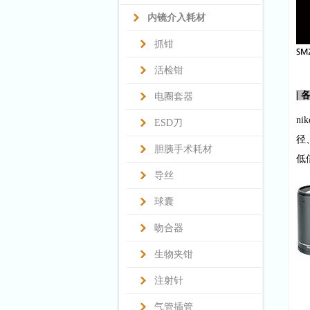
内镜介入耗材
抓钳
活检钳
|
电圈套器
ni
ESD刀
径
胆胰手术耗材
低
导丝
球囊
吻合器
生物夹钳
注射针
气管插管