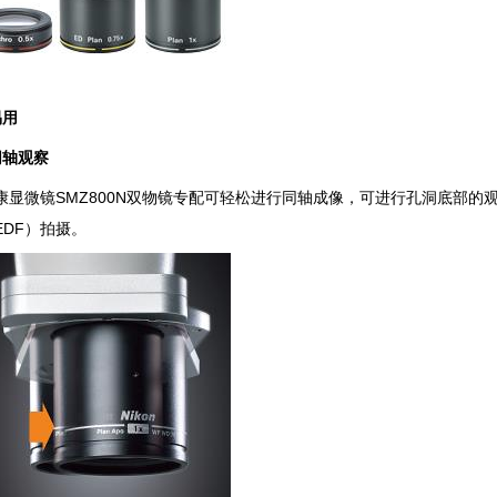
易用
同轴观察
康显微镜SMZ800N双物镜专配可轻松进行同轴成像，可进行孔洞底部的
EDF）拍摄。
（来源：成贯仪器）