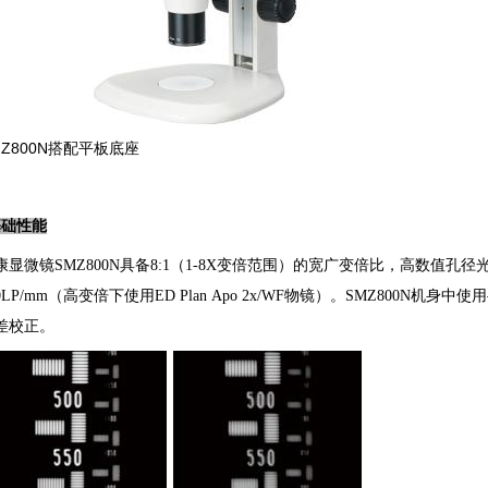
MZ800N搭配平板底座
基础性能
康显微镜SMZ800N
具备8:1（1-8X变倍范围）的宽广变倍比，高数值孔
40LP/mm（高变倍下使用ED Plan Apo 2x/WF物镜）。SMZ800
差校正。