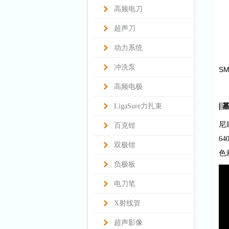
高频电刀
超声刀
动力系统
冲洗泵
S
高频电极
LigaSure力扎束
|
尼
百克钳
6
双极钳
色
负极板
电刀笔
X射线管
超声影像