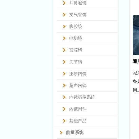
耳鼻喉镜
支气管镜
腹腔镜
电切镜
宫腔镜
通
关节镜
尼
泌尿内镜
备
超声内镜
用
内镜摄像系统
内镜附件
其他产品
能量系统