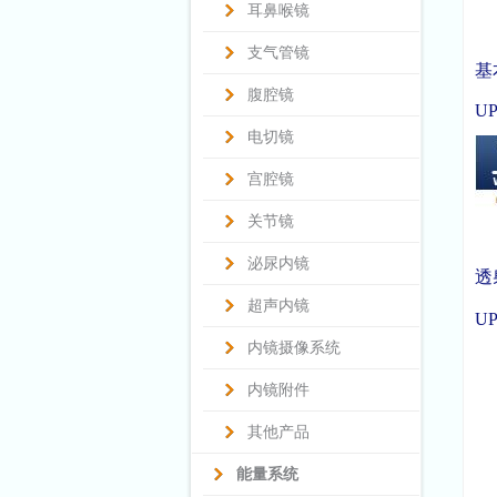
耳鼻喉镜
支气管镜
基
腹腔镜
UP
电切镜
宫腔镜
关节镜
泌尿内镜
透
超声内镜
UP
内镜摄像系统
内镜附件
其他产品
能量系统