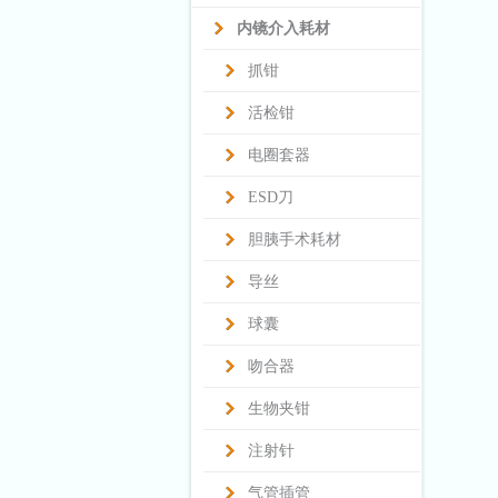
内镜介入耗材
抓钳
活检钳
电圈套器
ESD刀
胆胰手术耗材
导丝
球囊
吻合器
生物夹钳
注射针
气管插管