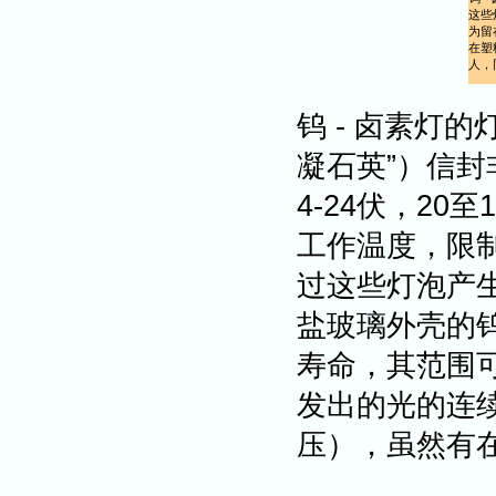
这些
为留
在塑
人，
钨 - 卤素灯
凝石英”）信封
4-24伏，2
工作温度，限
过这些灯泡产
盐玻璃外壳的钨
寿命，其范围可以
发出的光的连续光
压），虽然有