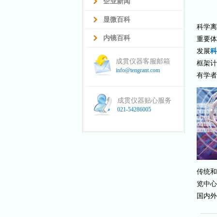
企业新闻
显微百科
科学离
内镜百科
重要体
发展
科
成贯仪器客服邮箱
框架计
info@tengrant.com
有学者
成贯仪器贴心服务
021-54286005
传统和
览中心
国内外