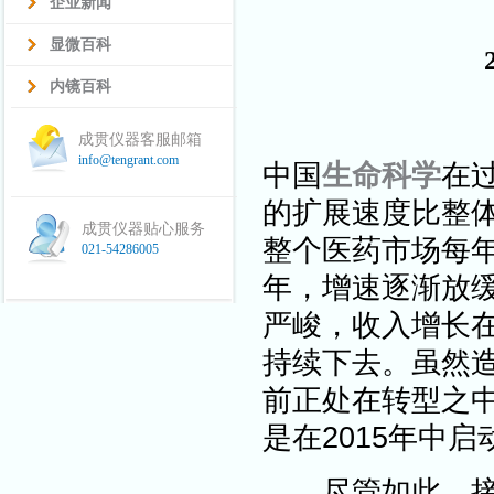
企业新闻
显微百科
内镜百科
成贯仪器客服邮箱
info@tengrant.com
中国
生命科学
在
的扩展速度比整体
成贯仪器贴心服务
整个医药市场每年增
021-54286005
年，增速逐渐放缓
严峻，收入增长在
持续下去。虽然
前正处在转型之
是在2015年中
尽管如此，接受