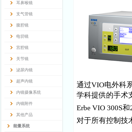
耳鼻喉镜
支气管镜
腹腔镜
电切镜
宫腔镜
关节镜
泌尿内镜
超声内镜
通过VIO电外科
内镜摄像系统
学科提供的手术
内镜附件
Erbe VIO 3
其他产品
对于所有控制技
能量系统