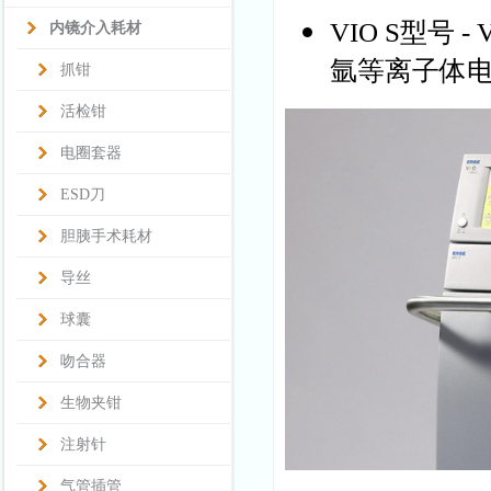
VIO S型号
内镜介入耗材
氩等离子体
抓钳
活检钳
电圈套器
ESD刀
胆胰手术耗材
导丝
球囊
吻合器
生物夹钳
注射针
气管插管