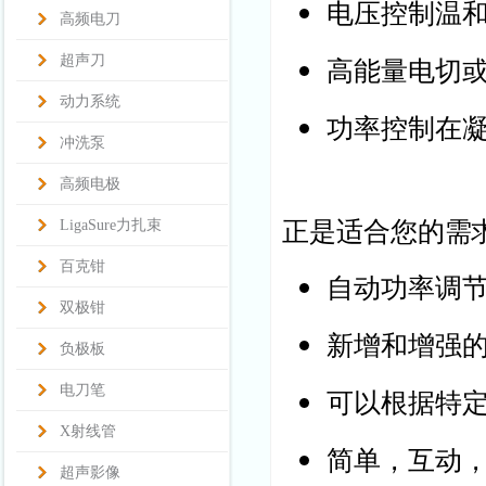
电压控制温
高频电刀
超声刀
高能量电切
动力系统
功率控制在
冲洗泵
高频电极
正是适合您的需求
LigaSure力扎束
百克钳
自动功率调
双极钳
新增和增强的
负极板
电刀笔
可以根据特
X射线管
简单，互动
超声影像