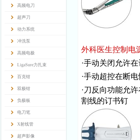
高频电刀
超声刀
动力系统
冲洗泵
外科医生控制电
高频电极
·手动关闭允许
LigaSure力扎束
·手动超控在断
百克钳
·刀反向功能允
双极钳
割线的订书钉
负极板
电刀笔
X射线管
超声影像