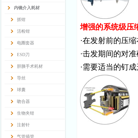
内镜介入耗材
抓钳
增强的系统级压
活检钳
·在发射前的压
电圈套器
·击发期间的对
ESD刀
·需要适当的钉
胆胰手术耗材
导丝
球囊
吻合器
生物夹钳
注射针
气管插管