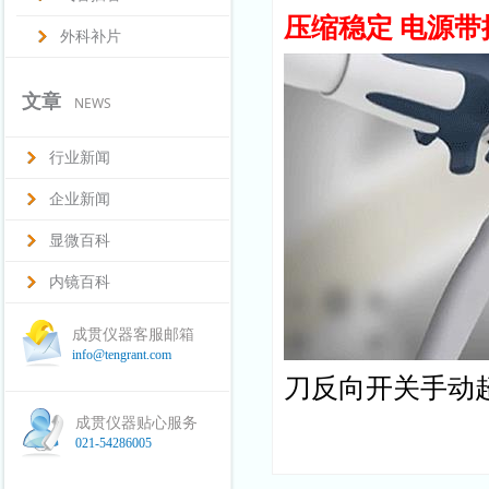
压缩稳定 电源带
外科补片
文章
NEWS
行业新闻
企业新闻
显微百科
内镜百科
成贯仪器客服邮箱
info@tengrant.com
刀反向开关手动
成贯仪器贴心服务
021-54286005