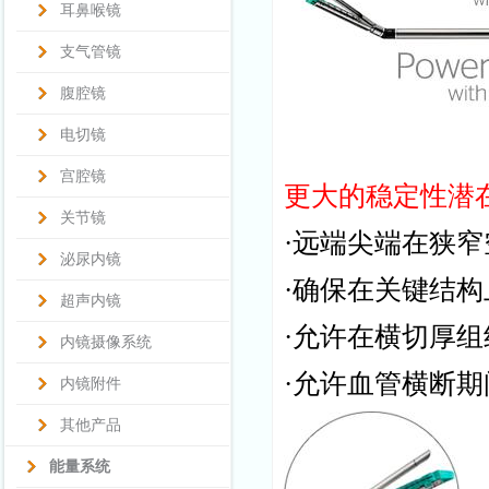
耳鼻喉镜
支气管镜
腹腔镜
电切镜
宫腔镜
更大的稳定性潜
关节镜
·远端尖端在狭
泌尿内镜
·确保在关键结
超声内镜
·允许在横切厚
内镜摄像系统
·允许血管横断
内镜附件
其他产品
能量系统