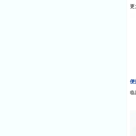
更
便
临