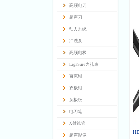
高频电刀
超声刀
动力系统
冲洗泵
高频电极
LigaSure力扎束
百克钳
双极钳
负极板
电刀笔
X射线管
H
超声影像