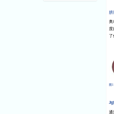
膀
奥
度
了
图
与
通