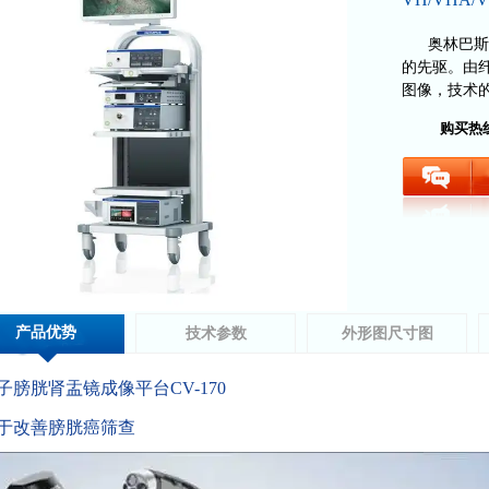
奥林巴斯
的先驱。由
图像，技术
购买热
产品优势
技术参数
外形图尺寸图
子膀胱肾盂镜成像平台CV-170
于改善膀胱癌筛查