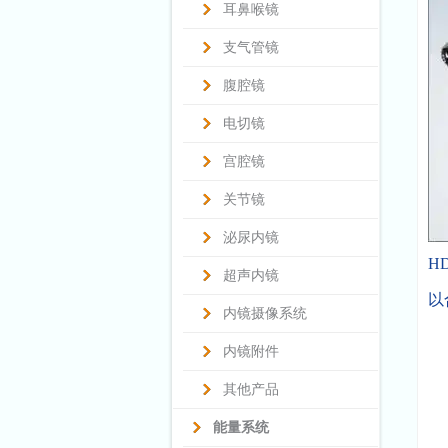
耳鼻喉镜
支气管镜
腹腔镜
电切镜
宫腔镜
关节镜
泌尿内镜
H
超声内镜
以
内镜摄像系统
内镜附件
其他产品
能量系统