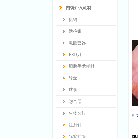
内镜介入耗材
抓钳
活检钳
电圈套器
ESD刀
胆胰手术耗材
导丝
球囊
吻合器
生物夹钳
即
注射针
气管插管
采