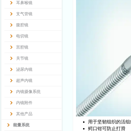
耳鼻喉镜
支气管镜
腹腔镜
电切镜
宫腔镜
关节镜
泌尿内镜
超声内镜
内镜摄像系统
内镜附件
其他产品
用于坚韧组织的活组
能量系统
鳄口钳可防止打滑