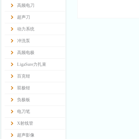
高频电刀
超声刀
动力系统
冲洗泵
高频电极
LigaSure力扎束
百克钳
双极钳
负极板
电刀笔
X射线管
超声影像