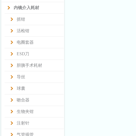
内镜介入耗材
抓钳
活检钳
电圈套器
ESD刀
胆胰手术耗材
导丝
球囊
吻合器
生物夹钳
注射针
气管插管