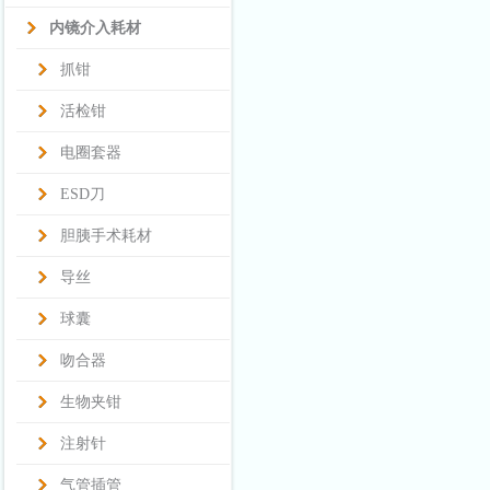
内镜介入耗材
抓钳
活检钳
电圈套器
ESD刀
胆胰手术耗材
导丝
球囊
吻合器
生物夹钳
注射针
气管插管