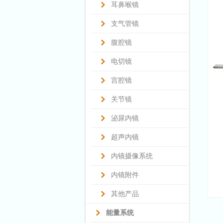
耳鼻喉镜
支气管镜
腹腔镜
电切镜
宫腔镜
关节镜
泌尿内镜
超声内镜
内镜摄像系统
内镜附件
其他产品
能量系统