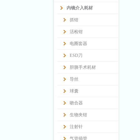
内镜介入耗材
抓钳
活检钳
电圈套器
ESD刀
胆胰手术耗材
导丝
球囊
吻合器
生物夹钳
注射针
气管插管