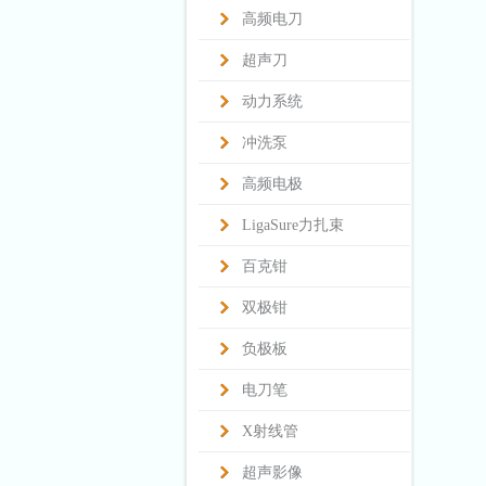
高频电刀
超声刀
动力系统
冲洗泵
高频电极
LigaSure力扎束
百克钳
双极钳
负极板
电刀笔
X射线管
超声影像