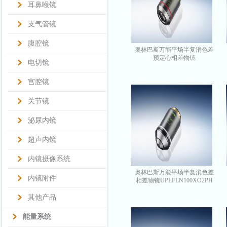
耳鼻喉镜
支气管镜
腹腔镜
奥林巴斯万能平场半复消色差
预定心相差物镜
电切镜
UPLFLN4XPHP
宫腔镜
关节镜
泌尿内镜
超声内镜
内镜摄像系统
奥林巴斯万能平场半复消色差
内镜附件
相差物镜UPLFLN100XO2PH
其他产品
能量系统