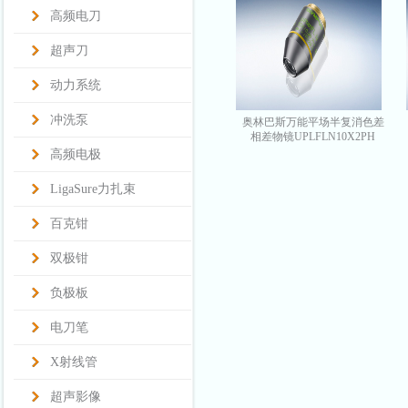
高频电刀
超声刀
动力系统
冲洗泵
奥林巴斯万能平场半复消色差
相差物镜UPLFLN10X2PH
高频电极
LigaSure力扎束
百克钳
双极钳
负极板
电刀笔
X射线管
超声影像