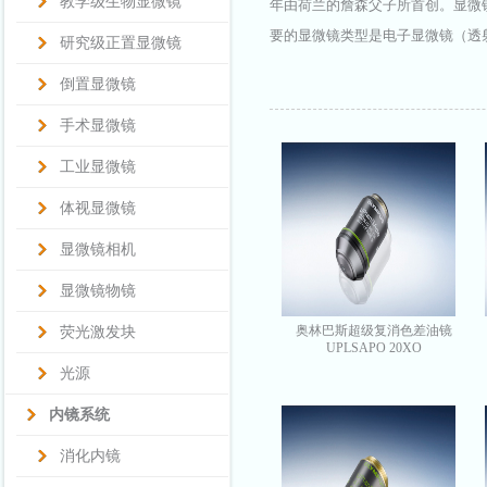
教学级生物显微镜
年由荷兰的詹森父子所首创。显微
要的显微镜类型是电子显微镜（透
研究级正置显微镜
倒置显微镜
手术显微镜
工业显微镜
体视显微镜
显微镜相机
显微镜物镜
奥林巴斯超级复消色差油镜
荧光激发块
UPLSAPO 20XO
光源
内镜系统
消化内镜