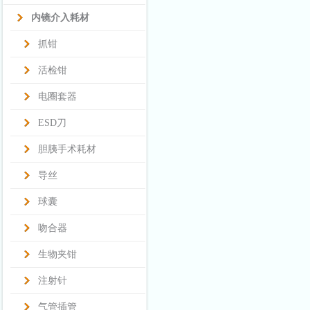
内镜介入耗材
抓钳
活检钳
电圈套器
ESD刀
胆胰手术耗材
导丝
球囊
吻合器
生物夹钳
注射针
气管插管