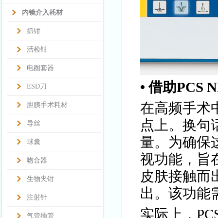
内镜介入耗材
抓钳
活检钳
电圈套器
• 借助PC
ESD刀
在高频手术
胆胰手术耗材
点上。换句
导丝
量。为确保这一
球囊
视功能，旨
吻合器
皮肤接触而
生物夹钳
出。该功能
注射针
实际上，P
气管插管