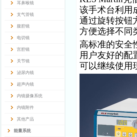
耳鼻喉镜
该手术台利用
支气管镜
通过旋转按钮
腹腔镜
方便选择不同
电切镜
高标准的安全
宫腔镜
用户友好的配
关节镜
可以继续使用
泌尿内镜
超声内镜
内镜摄像系统
内镜附件
其他产品
能量系统