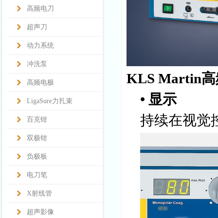
高频电刀
超声刀
动力系统
冲洗泵
KLS Mart
高频电极
• 显示
LigaSure力扎束
持续在视觉
百克钳
双极钳
负极板
电刀笔
X射线管
超声影像