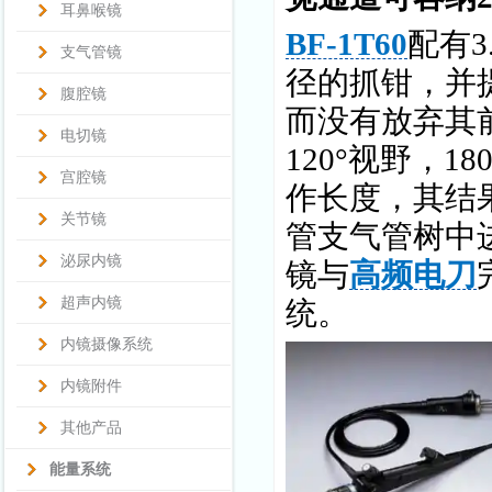
耳鼻喉镜
BF-1T60
配有3
支气管镜
径的抓钳，并提
腹腔镜
而没有放弃其前
电切镜
120°视野，1
宫腔镜
作长度，其结
关节镜
管支气管树中
泌尿内镜
镜与
高频电刀
超声内镜
统。
内镜摄像系统
内镜附件
其他产品
能量系统