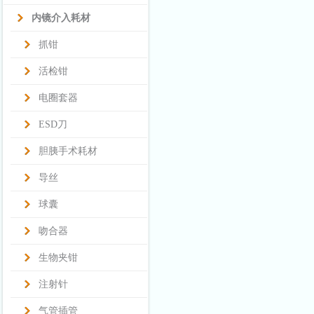
内镜介入耗材
抓钳
活检钳
电圈套器
ESD刀
胆胰手术耗材
导丝
球囊
吻合器
生物夹钳
注射针
气管插管