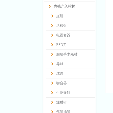
内镜介入耗材
抓钳
活检钳
电圈套器
ESD刀
胆胰手术耗材
导丝
球囊
吻合器
生物夹钳
注射针
气管插管