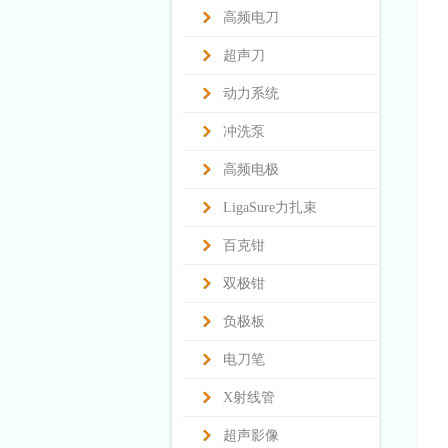
高频电刀
超声刀
动力系统
冲洗泵
高频电极
LigaSure力扎束
百克钳
双极钳
负极板
电刀笔
X射线管
超声影像