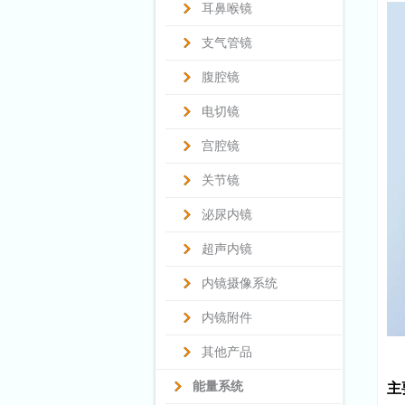
耳鼻喉镜
支气管镜
腹腔镜
电切镜
宫腔镜
关节镜
泌尿内镜
超声内镜
内镜摄像系统
内镜附件
其他产品
能量系统
主