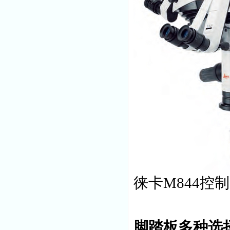
徕卡M844控制Oc
脚踏板多种选