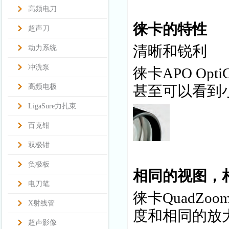
高频电刀
徕卡的特性
超声刀
清晰和锐利
动力系统
冲洗泵
徕卡APO Op
高频电极
甚至可以看到
LigaSure力扎束
百克钳
双极钳
负极板
相同的视图，
电刀笔
徕卡QuadZ
X射线管
度和相同的放
超声影像