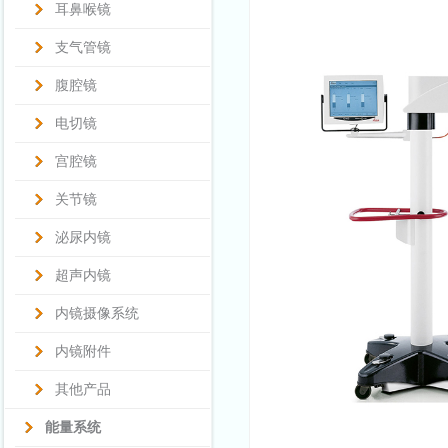
耳鼻喉镜
支气管镜
腹腔镜
电切镜
宫腔镜
关节镜
泌尿内镜
超声内镜
内镜摄像系统
内镜附件
其他产品
能量系统