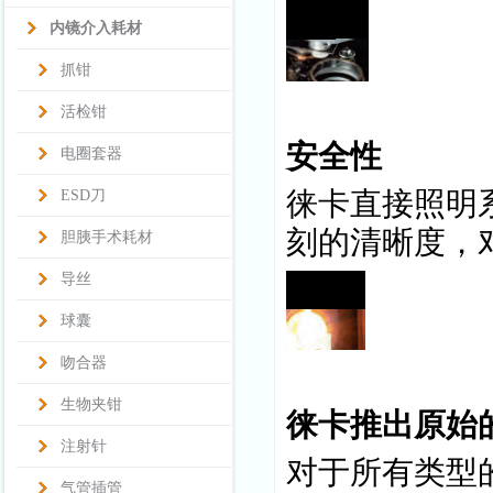
内镜介入耗材
抓钳
活检钳
安全性
电圈套器
徕卡直接照明
ESD刀
刻的清晰度，
胆胰手术耗材
导丝
球囊
吻合器
生物夹钳
徕卡推出原始的AP
注射针
对于所有类型
气管插管