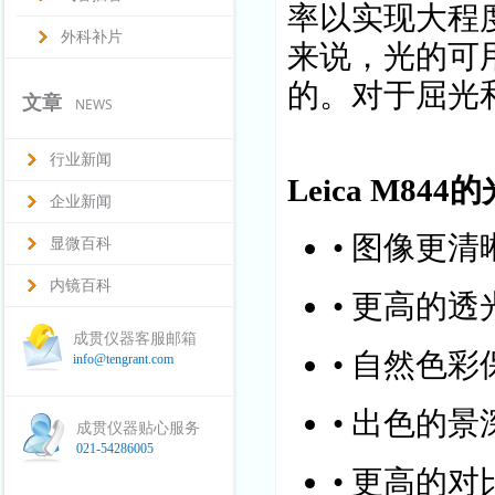
率以实现大程
外科补片
来说，光的可
的。对于屈光
文章
NEWS
行业新闻
Leica M84
企业新闻
• 图像更清
显微百科
内镜百科
• 更高的透
成贯仪器客服邮箱
• 自然色彩
info@tengrant.com
• 出色的景
成贯仪器贴心服务
021-54286005
• 更高的对