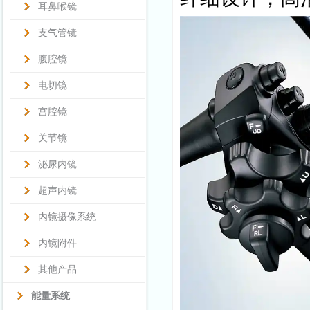
耳鼻喉镜
支气管镜
腹腔镜
电切镜
宫腔镜
关节镜
泌尿内镜
超声内镜
内镜摄像系统
内镜附件
其他产品
能量系统