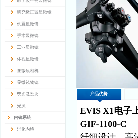
教学级生物显微镜
研究级正置显微镜
倒置显微镜
手术显微镜
工业显微镜
体视显微镜
显微镜相机
显微镜物镜
产品优势
荧光激发块
光源
EVIS X1电
内镜系统
GIF-1100-C
消化内镜
纤细设计，高