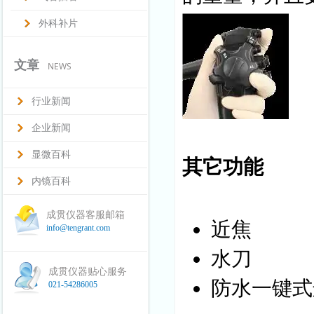
外科补片
文章
NEWS
行业新闻
企业新闻
显微百科
其它功能
内镜百科
成贯仪器客服邮箱
近焦
info@tengrant.com
水刀
成贯仪器贴心服务
防水一键式
021-54286005