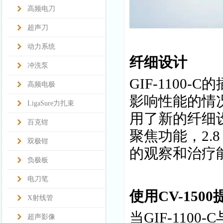
高频电刀
超声刀
动力系统
纤细设计
冲洗泵
GIF-1100
高频电极
影响性能的情
LigaSure力扎束
用了新的纤细
百克钳
聚焦功能，2.
双极钳
的观察和治疗
负极板
电刀笔
使用CV-15
X射线管
当GIF-110
超声影像