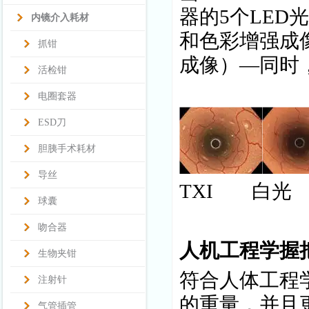
器的5个LE
内镜介入耗材
和色彩增强成
抓钳
成像）—同时
活检钳
(来源：成贯仪
电圈套器
ESD刀
胆胰手术耗材
导丝
TXI 白光
球囊
吻合器
人机工程学握
生物夹钳
符合人体工程
注射针
的重量，并且
气管插管