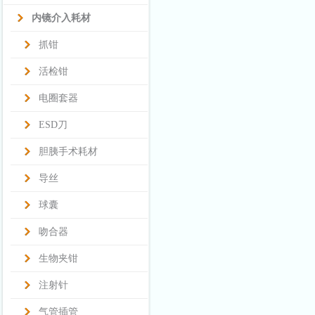
内镜介入耗材
抓钳
活检钳
电圈套器
ESD刀
胆胰手术耗材
导丝
球囊
吻合器
生物夹钳
注射针
气管插管