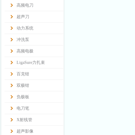
高频电刀
超声刀
动力系统
冲洗泵
高频电极
LigaSure力扎束
百克钳
双极钳
负极板
电刀笔
X射线管
超声影像