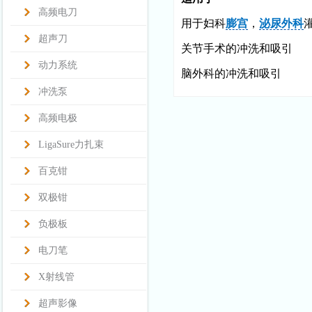
高频电刀
用于妇科
膨宫
，
泌尿外科
超声刀
关节手术的冲洗和吸引
动力系统
脑外科的冲洗和吸引
冲洗泵
高频电极
LigaSure力扎束
百克钳
双极钳
负极板
电刀笔
X射线管
超声影像