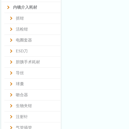
内镜介入耗材
抓钳
活检钳
电圈套器
ESD刀
胆胰手术耗材
导丝
球囊
吻合器
生物夹钳
注射针
气管插管