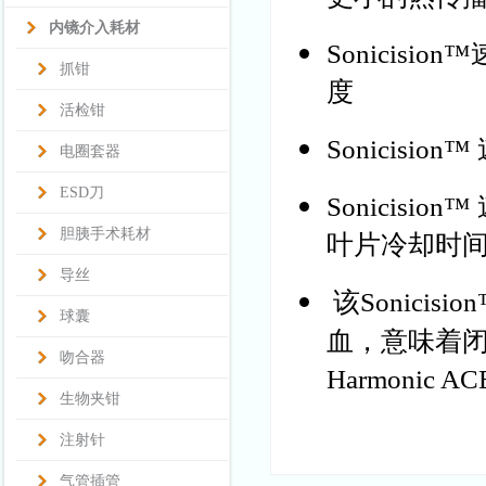
内镜介入耗材
Sonicisi
抓钳
度
活检钳
Sonicisio
电圈套器
ESD刀
Sonicisi
胆胰手术耗材
叶片冷却时间至
导丝
该Sonici
球囊
血，意味着
吻合器
Harmonic A
生物夹钳
注射针
气管插管