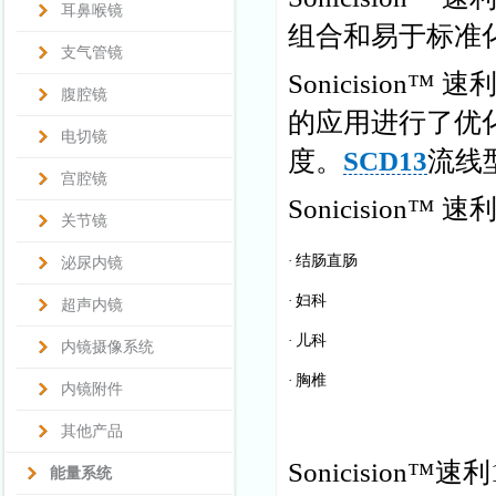
耳鼻喉镜
组合和易于标准
支气管镜
Sonicision™ 速
腹腔镜
的应用进行了优
电切镜
度。
SCD13
流线
宫腔镜
Sonicisio
关节镜
·
结肠直肠
泌尿内镜
·
妇科
超声内镜
·
儿科
内镜摄像系统
·
胸椎
内镜附件
其他产品
Sonicision
能量系统