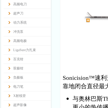
高频电刀
超声刀
动力系统
冲洗泵
高频电极
LigaSure力扎束
百克钳
双极钳
Sonicisio
负极板
靠地闭合直径最大
电刀笔
X射线管
与奥林巴斯Thu
超声影像
更小的热传