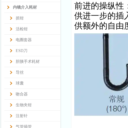
前进的操纵性：
内镜介入耗材
供进一步的插
抓钳
供额外的自由
活检钳
电圈套器
ESD刀
胆胰手术耗材
导丝
球囊
吻合器
生物夹钳
注射针
气管插管