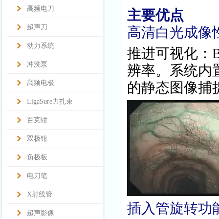
高频电刀
主要优点
超声刀
高清白光成像性
动力系统
推进可视化：B
冲洗泵
辨率。系统内
高频电极
的静态图像捕
LigaSure力扎束
百克钳
双极钳
负极板
电刀笔
X射线管
插入管旋转功能
超声影像