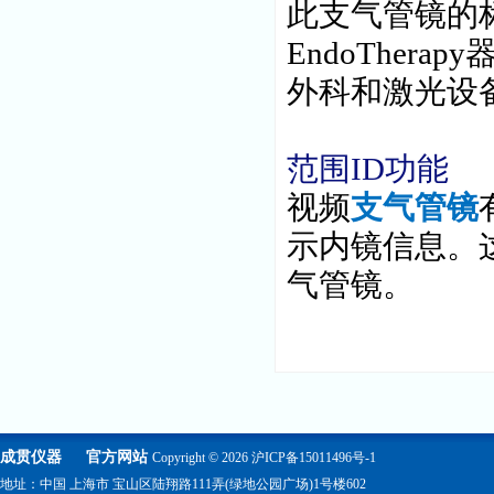
此支气管镜的标
EndoThe
外科和激光设
范围ID功能
视频
支气管镜
示内镜信息。
气管镜。
成贯仪器
官方网站
Copyright © 2026
沪ICP备15011496号-1
地址：中国 上海市 宝山区陆翔路111弄(绿地公园广场)1号楼602