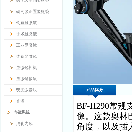
教学级生物显微镜
研究级正置显微镜
倒置显微镜
手术显微镜
工业显微镜
体视显微镜
显微镜相机
显微镜物镜
产品优势
荧光激发块
光源
BF-H290
内镜系统
像。这款奥林
消化内镜
角度，以及插入