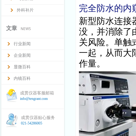
完全防水的内
外科补片
新型防水连接
文章
NEWS
没，并消除了
关风险。单触
行业新闻
一起，从而大
企业新闻
作量。
显微百科
内镜百科
成贯仪器客服邮箱
info@tengrant.com
成贯仪器贴心服务
021-54286005