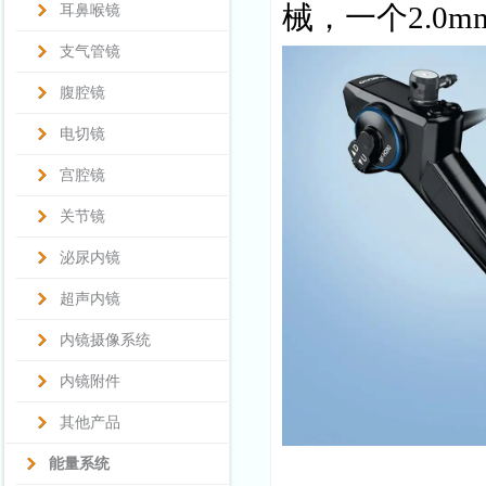
械，一个2.0
耳鼻喉镜
支气管镜
腹腔镜
电切镜
宫腔镜
关节镜
泌尿内镜
超声内镜
内镜摄像系统
内镜附件
其他产品
能量系统