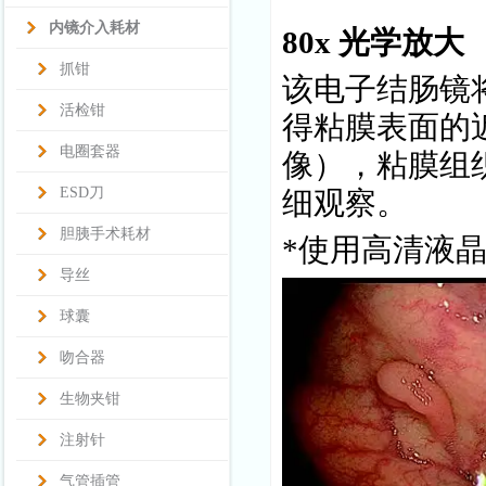
内镜介入耗材
80x
光学放大
抓钳
该电子结肠镜
活检钳
得粘膜表面的
电圈套器
像），粘膜组
ESD刀
细观察。
胆胰手术耗材
*使用高清液晶
导丝
球囊
吻合器
生物夹钳
注射针
气管插管