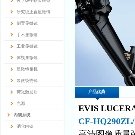
教学级生物显微镜
研究级正置显微镜
倒置显微镜
手术显微镜
工业显微镜
体视显微镜
显微镜相机
显微镜物镜
产品优势
荧光激发块
光源
EVIS LUCERA
内镜系统
CF-HQ290ZL/
消化内镜
高清图像质量