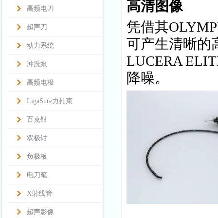
高清图像
高频电刀
凭借其
OLYMP
超声刀
可产生清晰的
动力系统
LUCERA 
冲洗泵
降噪。
高频电极
LigaSure力扎束
百克钳
双极钳
负极板
电刀笔
X射线管
超声影像