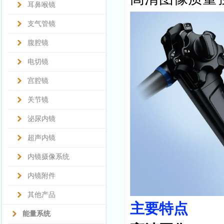
耳鼻喉镜
支气管镜
腹腔镜
电切镜
宫腔镜
关节镜
泌尿内镜
超声内镜
内镜摄像系统
内镜附件
其他产品
主要特点
能量系统