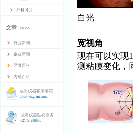
外科补片
白光 
文章
NEWS
宽视角
行业新闻
现在可以实现
企业新闻
测粘膜变化，
显微百科
内镜百科
成贯仪器客服邮箱
info@tengrant.com
成贯仪器贴心服务
021-54286005