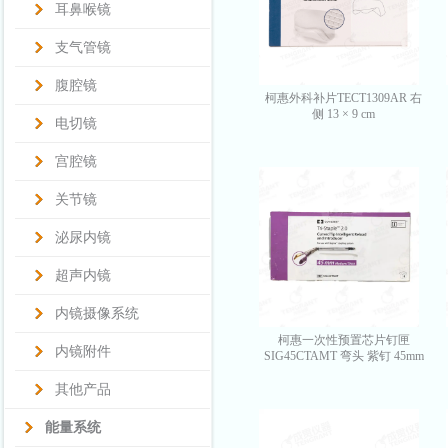
耳鼻喉镜
支气管镜
腹腔镜
柯惠外科补片TECT1309AR 右
侧 13 × 9 cm
电切镜
宫腔镜
关节镜
泌尿内镜
超声内镜
内镜摄像系统
柯惠一次性预置芯片钉匣
内镜附件
SIG45CTAMT 弯头 紫钉 45mm
其他产品
能量系统