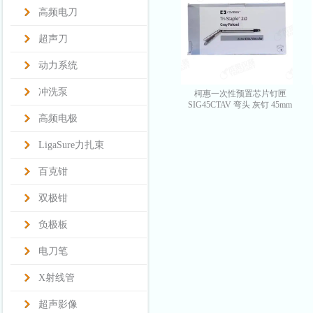
高频电刀
超声刀
动力系统
冲洗泵
柯惠一次性预置芯片钉匣
SIG45CTAV 弯头 灰钉 45mm
高频电极
LigaSure力扎束
百克钳
双极钳
负极板
电刀笔
X射线管
超声影像