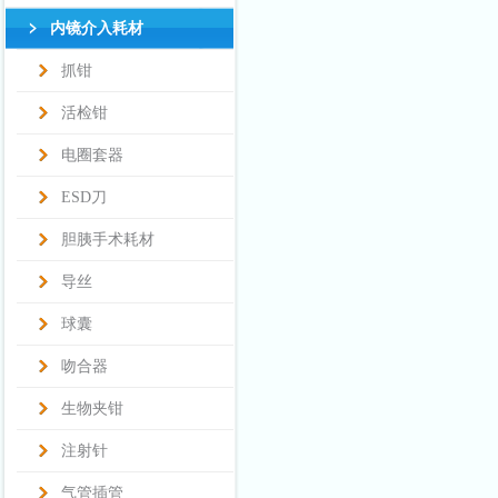
内镜介入耗材
抓钳
活检钳
电圈套器
ESD刀
胆胰手术耗材
导丝
球囊
吻合器
生物夹钳
注射针
气管插管