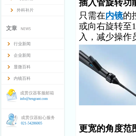
插入管旋转功
外科补片
只需在
内镜
的
或向右旋转至
文章
NEWS
入，减少操作
行业新闻
企业新闻
显微百科
内镜百科
成贯仪器客服邮箱
info@tengrant.com
成贯仪器贴心服务
021-54286005
更宽的角度范