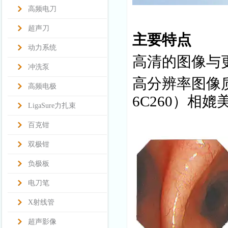
高频电刀
超声刀
主要特点
动力系统
高清的图像与
冲洗泵
高分辨率图像
高频电极
6C260）相
LigaSure力扎束
百克钳
双极钳
负极板
电刀笔
X射线管
超声影像