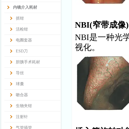
内镜介入耗材
抓钳
NBI(窄带成像)
活检钳
NBI是一种
电圈套器
视化。
ESD刀
胆胰手术耗材
导丝
球囊
吻合器
生物夹钳
注射针
气管插管