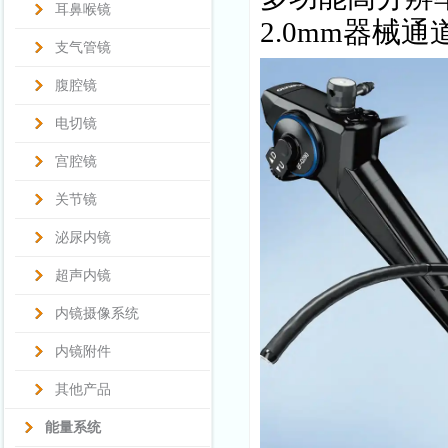
耳鼻喉镜
2.0mm器械通
支气管镜
腹腔镜
电切镜
宫腔镜
关节镜
泌尿内镜
超声内镜
内镜摄像系统
内镜附件
其他产品
能量系统