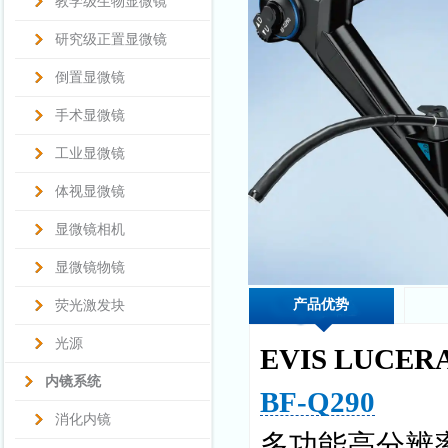
教学级生物显微镜
研究级正置显微镜
倒置显微镜
手术显微镜
工业显微镜
体视显微镜
显微镜相机
显微镜物镜
产品优势
荧光激发块
光源
EVIS LUCE
内镜系统
BF-Q290
消化内镜
多功能高分辨